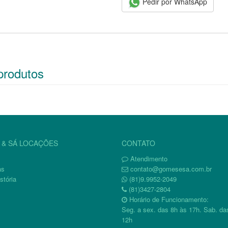
Pedir por WhatsApp
produtos
& SÁ LOCAÇÕES
CONTATO
Atendimento
as
contato@gomesesa.com.br
stória
(81)9.9952-2049
(81)3427-2804
Horário de Funcionamento:
Seg. a sex. das 8h às 17h. Sab. da
12h