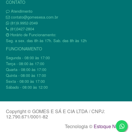
CONTATO
Atendimento
contato@gomesesa.com.br
(81)9.9952-2049
(81)3427-2804
Horário de Funcionamento:
Seg. a sex. das 8h às 17h. Sab. das 8h às 12h
FUNCIONAMENTO
Segunda - 08:00 às 17:00
Terça - 08:00 às 17:00
Quarta - 08:00 às 17:00
Quinta - 08:00 às 17:00
Sexta - 08:00 às 17:00
Sábado - 08:00 às 12:00
Copyright © GOMES E SÁ E CIA LTDA / CNPJ:
12.790.671/0001-82
Tecnologia ©
Estoque NOW
.