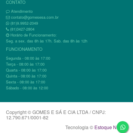
CONTATO
Atendimento
contato@gomesesa.com.br
(81)9.9952-2049
(81)3427-2804
Horário de Funcionamento:
Seg. a sex. das 8h às 17h. Sab. das 8h às 12h
FUNCIONAMENTO
Segunda - 08:00 às 17:00
Terça - 08:00 às 17:00
Quarta - 08:00 às 17:00
Quinta - 08:00 às 17:00
Sexta - 08:00 às 17:00
Sábado - 08:00 às 12:00
Copyright © GOMES E SÁ E CIA LTDA / CNPJ:
12.790.671/0001-82
Tecnologia ©
Estoque NOW
.