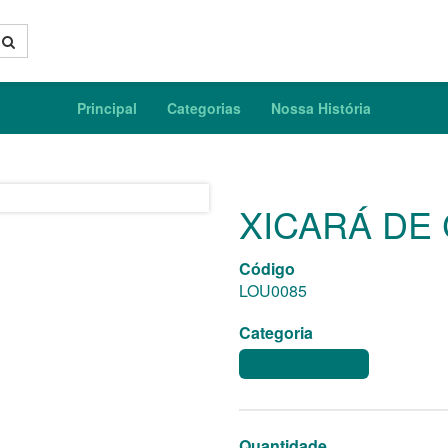
Principal
Categorias
Nossa História
XICARÁ DE 
Código
LOU0085
Categoria
XÍCARAS E LOUÇAS
Quantidade