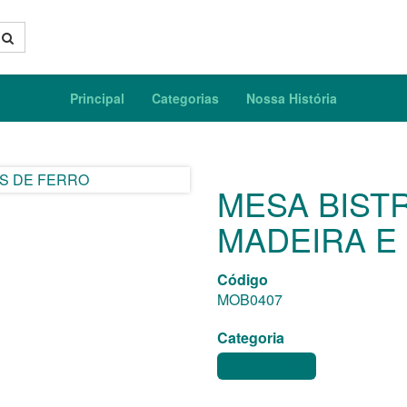
Principal
Categorias
Nossa História
MESA BIST
MADEIRA E
Código
MOB0407
Categoria
MESAS BISTRÔS