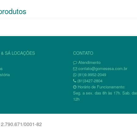
produtos
& SÁ LOCAÇÕES
CONTATO
Atendimento
as
contato@gomesesa.com.br
stória
(81)9.9952-2049
(81)3427-2804
Horário de Funcionamento:
Seg. a sex. das 8h às 17h. Sab. da
12h
12.790.671/0001-82