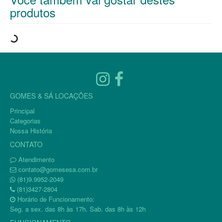
produtos
GOMES & SÁ LOCAÇÕES
Principal
Categorias
Nossa História
CONTATO
Atendimento
contato@gomesesa.com.br
(81)9.9952-2049
(81)3427-2804
Horário de Funcionamento:
Seg. a sex. das 8h às 17h. Sab. das 8h às 12h