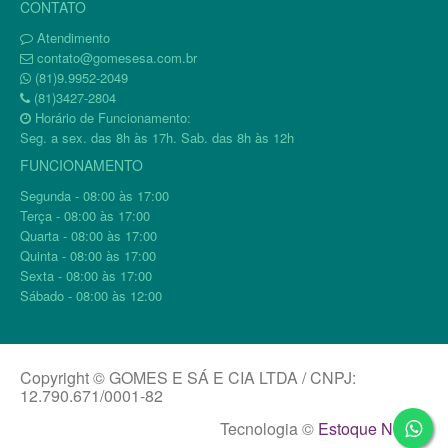
CONTATO
Atendimento
contato@gomesesa.com.br
(81)9.9952-2049
(81)3427-2804
Horário de Funcionamento:
Seg. a sex. das 8h às 17h. Sab. das 8h às 12h
FUNCIONAMENTO
Segunda - 08:00 às 17:00
Terça - 08:00 às 17:00
Quarta - 08:00 às 17:00
Quinta - 08:00 às 17:00
Sexta - 08:00 às 17:00
Sábado - 08:00 às 12:00
Copyright © GOMES E SÁ E CIA LTDA / CNPJ:
12.790.671/0001-82
Tecnologia ©
Estoque NOW
.