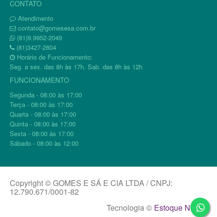
CONTATO
Atendimento
contato@gomesesa.com.br
(81)9.9952-2049
(81)3427-2804
Horário de Funcionamento:
Seg. a sex. das 8h às 17h. Sab. das 8h às 12h
FUNCIONAMENTO
Segunda - 08:00 às 17:00
Terça - 08:00 às 17:00
Quarta - 08:00 às 17:00
Quinta - 08:00 às 17:00
Sexta - 08:00 às 17:00
Sábado - 08:00 às 12:00
Copyright © GOMES E SÁ E CIA LTDA / CNPJ:
12.790.671/0001-82
Tecnologia ©
Estoque NOW
.