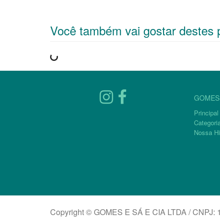
Você também vai gostar destes 
GOMES 
Principal
Categori
Nossa Hi
Copyright © GOMES E SÁ E CIA LTDA / CNPJ: 