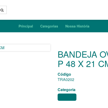
Principal
Categorias
Nossa História
BANDEJA O
P 48 X 21 C
Código
TRA0202
Categoria
BANDEJAS