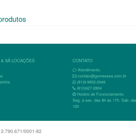
produtos
& SÁ LOCAÇÕES
CONTATO
Atendimento
as
contato@gomesesa.com.br
stória
(81)9.9952-2049
(81)3427-2804
Horário de Funcionamento:
Seg. a sex. das 8h às 17h. Sab. da
12h
12.790.671/0001-82