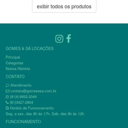
exibir todos os produtos
GOMES & SÁ LOCAÇÕES
Principal
Categorias
Nossa História
CONTATO
Atendimento
contato@gomesesa.com.br
(81)9.9952-2049
(81)3427-2804
Horário de Funcionamento:
Seg. a sex. das 8h às 17h. Sab. das 8h às 12h
FUNCIONAMENTO