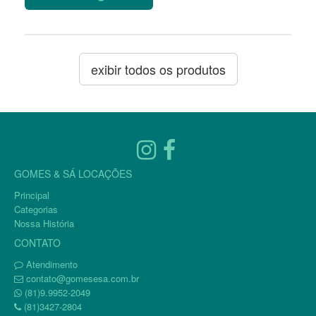
exibir todos os produtos
GOMES & SÁ LOCAÇÕES
Principal
Categorias
Nossa História
CONTATO
Atendimento
contato@gomesesa.com.br
(81)9.9952-2049
(81)3427-2804