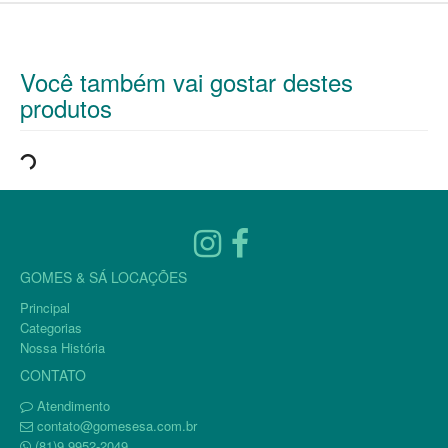
Você também vai gostar destes
produtos
GOMES & SÁ LOCAÇÕES
Principal
Categorias
Nossa História
CONTATO
Atendimento
contato@gomesesa.com.br
(81)9.9952-2049