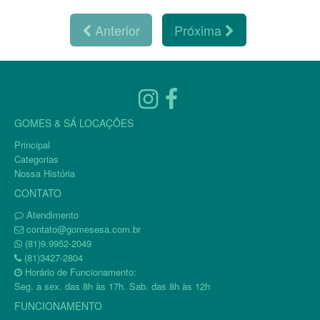
Anterior
Próxima
GOMES & SÁ LOCAÇÕES
Principal
Categorias
Nossa História
CONTATO
Atendimento
contato@gomesesa.com.br
(81)9.9952-2049
(81)3427-2804
Horário de Funcionamento:
Seg. a sex. das 8h às 17h. Sab. das 8h às 12h
FUNCIONAMENTO