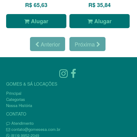
R$ 65,63
R$ 35,84
Alugar
Alugar
Anterior
Próxima
GOMES & SÁ LOCAÇÕES
Principal
Categorias
Nossa História
CONTATO
Atendimento
contato@gomesesa.com.br
(81)9.9952-2049